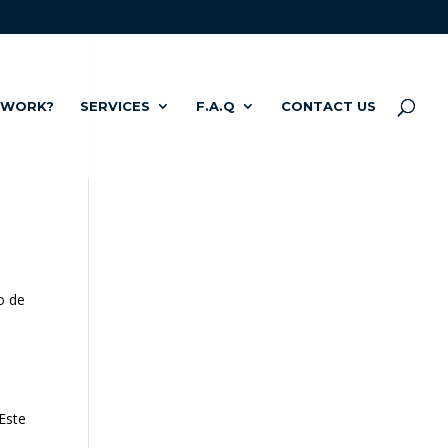
 WORK?
SERVICES
F.A.Q
CONTACT US
o de
 Este