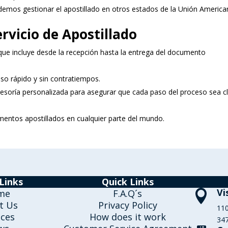
emos gestionar el apostillado en otros estados de la Unión America
rvicio de Apostillado
 que incluye desde la recepción hasta la entrega del documento
so rápido y sin contratiempos.
esoría personalizada para asegurar que cada paso del proceso sea c
entos apostillados en cualquier parte del mundo.
Links
Quick Links
Vi
me
F.A.Q´s

t Us
Privacy Policy
110
ices
How does it work
347