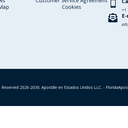
ws
Customer Service Agreement
Ca

 Map
Cookies
+1
E-

inf
ts Reserved 2026-2030. Apostille en Estados Unidos LLC. - FloridaApost