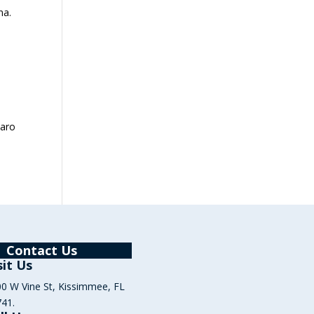
na.
laro
Contact Us
sit Us
0 W Vine St, Kissimmee, FL
41.