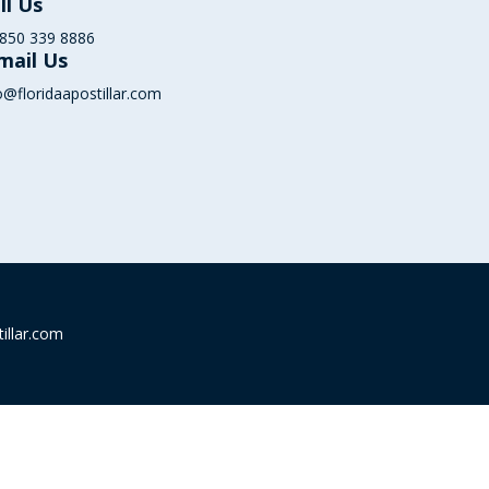
ll Us
 850 339 8886
mail Us
o@floridaapostillar.com
illar.com