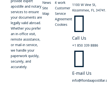
provide expert
News
it work
1100 W Vine St,
apostille and notary
Site
Customer
Kissimmee, FL 34741.
services to ensure
Map
Service

your documents are
Agreement
legally valid abroad.
Cookies
Whether you prefer
an in-office visit,
Call Us
remote assistance,
or mail-in service,
+1 850 339 8886

we handle your
paperwork quickly,
securely, and
accurately.
E-mail Us
info@floridaapostillar