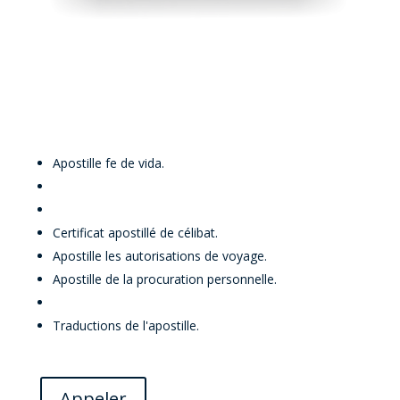
SERVICE D'APOSTILLE AUX
ÉTATS-UNIS
Apostille fe de vida.
Apostille de l'acte de naissance
.
Apostille de l'acte de mariage.
Certificat apostillé de célibat.
Apostille les autorisations de voyage.
Apostille de la procuration personnelle.
Apostille du certificat de divorce
Traductions de l'apostille.
Appeler